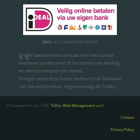
IBAN:
NL11 RABO 0000 9999 66
Onder handwerken verstaat men het zonder
machines produceren of herstellen van kleding
en siervoorwerpen van textiel.
Vroeger werd deze kunst bedreven ten behoeve
van het eindproduct, tegenwoordig als hobby.
© Handwerken.nl | CMS:
TeDoc Web Management v.o.f.
Contact
Privacy Policy