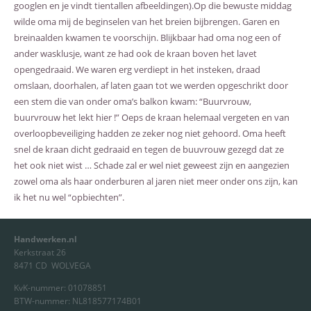
googlen en je vindt tientallen afbeeldingen).Op die bewuste middag
wilde oma mij de beginselen van het breien bijbrengen. Garen en
breinaalden kwamen te voorschijn. Blijkbaar had oma nog een of
ander wasklusje, want ze had ook de kraan boven het lavet
opengedraaid. We waren erg verdiept in het insteken, draad
omslaan, doorhalen, af laten gaan tot we werden opgeschrikt door
een stem die van onder oma’s balkon kwam: “Buurvrouw,
buurvrouw het lekt hier !” Oeps de kraan helemaal vergeten en van
overloopbeveiliging hadden ze zeker nog niet gehoord. Oma heeft
snel de kraan dicht gedraaid en tegen de buuvrouw gezegd dat ze
het ook niet wist … Schade zal er wel niet geweest zijn en aangezien
zowel oma als haar onderburen al jaren niet meer onder ons zijn, kan
ik het nu wel “opbiechten”.
Handwerken.nl
Kerkstraat 26
8471 CD WOLVEGA
KvK-nummer: 01078851
BTW-nummer: NL818577174B01