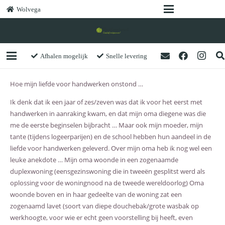
Wolvega
Afhalen mogelijk
Snelle levering
Hoe mijn liefde voor handwerken onstond …
Ik denk dat ik een jaar of zes/zeven was dat ik voor het eerst met
handwerken in aanraking kwam, en dat mijn oma diegene was die
me de eerste beginselen bijbracht … Maar ook mijn moeder, mijn
tante (tijdens logeerparijen) en de school hebben hun aandeel in de
liefde voor handwerken geleverd. Over mijn oma heb ik nog wel een
leuke anekdote … Mijn oma woonde in een zogenaamde
duplexwoning (eensgezinswoning die in tweeën gesplitst werd als
oplossing voor de woningnood na de tweede wereldoorlog) Oma
woonde boven en in haar gedeelte van de woning zat een
zogenaamd lavet (soort van diepe douchebak/grote wasbak op
werkhoogte, voor wie er echt geen voorstelling bij heeft, even