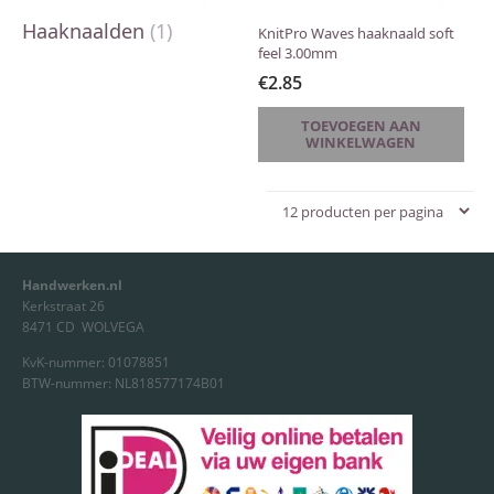
Haaknaalden
(1)
KnitPro Waves haaknaald soft
feel 3.00mm
€
2.85
TOEVOEGEN AAN
WINKELWAGEN
Handwerken.nl
Kerkstraat 26
8471 CD WOLVEGA
KvK-nummer: 01078851
BTW-nummer: NL818577174B01