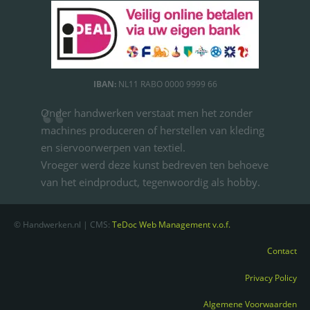
IBAN:
NL11 RABO 0000 9999 66
Onder handwerken verstaat men het zonder
machines produceren of herstellen van kleding
en siervoorwerpen van textiel.
Vroeger werd deze kunst bedreven ten behoeve
van het eindproduct, tegenwoordig als hobby.
© Handwerken.nl | CMS:
TeDoc Web Management v.o.f.
Contact
Privacy Policy
Algemene Voorwaarden