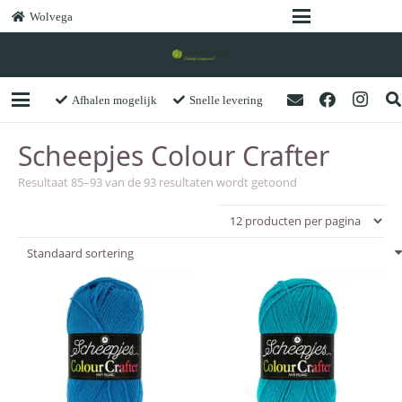
Wolvega
Afhalen mogelijk
Snelle levering
Scheepjes Colour Crafter
Resultaat 85–93 van de 93 resultaten wordt getoond