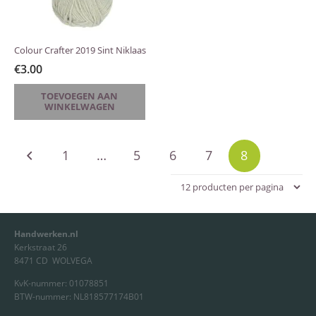
Colour Crafter 2019 Sint Niklaas
€
3.00
TOEVOEGEN AAN
WINKELWAGEN
Berichten
1
…
5
6
7
8
paginering
Handwerken.nl
Kerkstraat 26
8471 CD WOLVEGA
KvK-nummer: 01078851
BTW-nummer: NL818577174B01