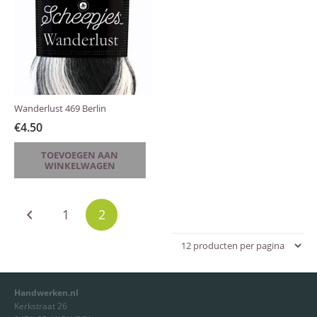
Wanderlust 469 Berlin
€
4.50
TOEVOEGEN AAN
WINKELWAGEN
Berichten
1
2
paginering
Handwerken.nl
Kerkstraat 26