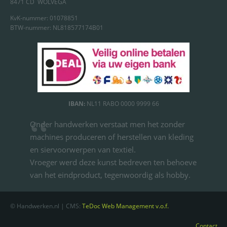
8471 CD WOLVEGA
KvK-nummer: 01078851
BTW-nummer: NL818577174B01
IBAN:
NL11 RABO 0000 9999 66
Onder handwerken verstaat men het zonder
machines produceren of herstellen van kleding
en siervoorwerpen van textiel.
Vroeger werd deze kunst bedreven ten behoeve
van het eindproduct, tegenwoordig als hobby.
© Handwerken.nl | CMS:
TeDoc Web Management v.o.f.
Contact