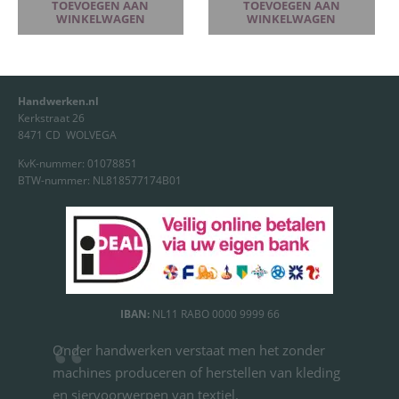
TOEVOEGEN AAN
TOEVOEGEN AAN
WINKELWAGEN
WINKELWAGEN
Handwerken.nl
Kerkstraat 26
8471 CD WOLVEGA
KvK-nummer: 01078851
BTW-nummer: NL818577174B01
IBAN:
NL11 RABO 0000 9999 66
Onder handwerken verstaat men het zonder
machines produceren of herstellen van kleding
en siervoorwerpen van textiel.