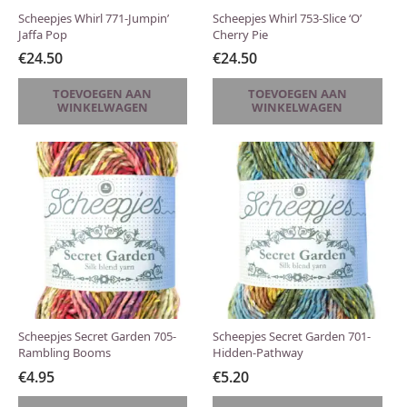
Scheepjes Whirl 771-Jumpin’
Scheepjes Whirl 753-Slice ‘O’
Jaffa Pop
Cherry Pie
€
24.50
€
24.50
TOEVOEGEN AAN
TOEVOEGEN AAN
WINKELWAGEN
WINKELWAGEN
Scheepjes Secret Garden 705-
Scheepjes Secret Garden 701-
Rambling Booms
Hidden-Pathway
€
4.95
€
5.20