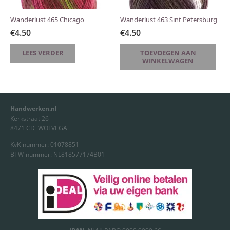
Wanderlust 465 Chicago
Wanderlust 463 Sint Petersburg
€
4.50
€
4.50
LEES VERDER
TOEVOEGEN AAN
WINKELWAGEN
Handwerken.nl
Kerkstraat 26
8471 CD WOLVEGA
KvK-nummer: 01078851
BTW-nummer: NL818577174B01