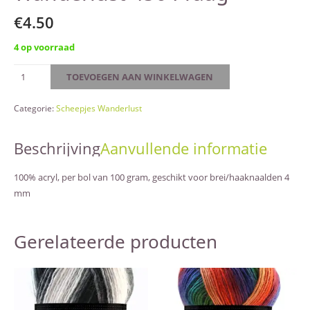
€
4.50
4 op voorraad
Wanderlust
TOEVOEGEN AAN WINKELWAGEN
456
Praag
Categorie:
Scheepjes Wanderlust
aantal
Beschrijving
Aanvullende informatie
100% acryl, per bol van 100 gram, geschikt voor brei/haaknaalden 4
mm
Gerelateerde producten